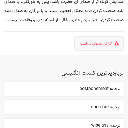
صدايش كوتاه تر از صداى آن حضرت باشد. پس به طوركـلى، بـا صـداى
بلند صحبت كردن فاقد معناى تعظيم است، و با بزرگان به صداى بلند
صحبت كردن. نظير مردم عادى، خالى از اسائه ادب و وقاحت نيست.
گزارش محتوای نامناسب
پربازدیدترین کلمات انگلیسی
ترجمه postponement
ترجمه open fire
ترجمه wise-ass