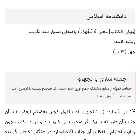
دانشنامه اسلامی
[ویکی الکتاب] معنی لَا تَجْهَرُواْ: باصدای بسیار بلند نگویید
ریشه کلمه:
جهر (۱۶ بار)
جمله سازی با تجهروا
جملات نمونه از منابع مختلف جمع آوری شده است، اگر صحیح نیست یا توهین آمیز
است، لطفا گزارش دهید.
💡 مـى فرمايد: (و لا تجهروا له بالقول كجهر بعضكم لبعض ) با آن
جناب آن طور كه بـا يكديگر صحبت مى كنيد داد و فرياد مكنيد، چون
رعايت احترام و تعظيم آن جناب اقتضاءدارد در هنگام تخاطب گوينده