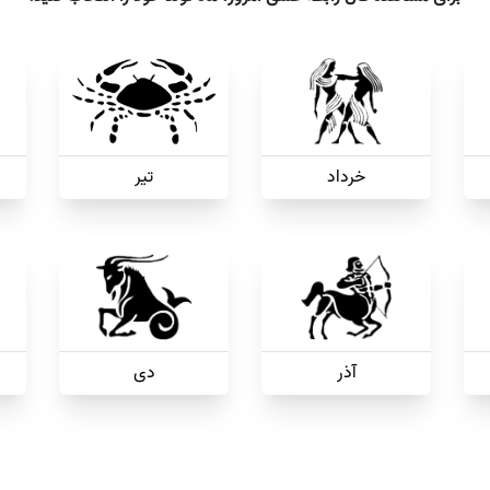
خرداد
تیر
آذر
دی