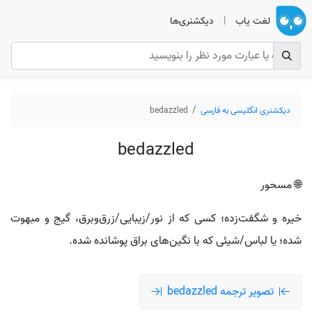
لغت یاب
|
دیکشنری‌ها
دیکشنری انگلیسی به فارسی
bedazzled
bedazzled
🌐 مسحور
خیره و شگفت‌زده؛ کسی که از نور/زیبایی/زرق‌وبرق، گیج و مبهوت
شده؛ یا لباس/شیئی که با نگین‌های براق پوشانده شده.
تصویر ترجمه bedazzled