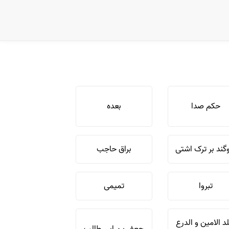
حکم صدا
بعده
ند بر ترک اشتی
براق حاجب
تبروا
تمیمی
لد الامین و الدرع