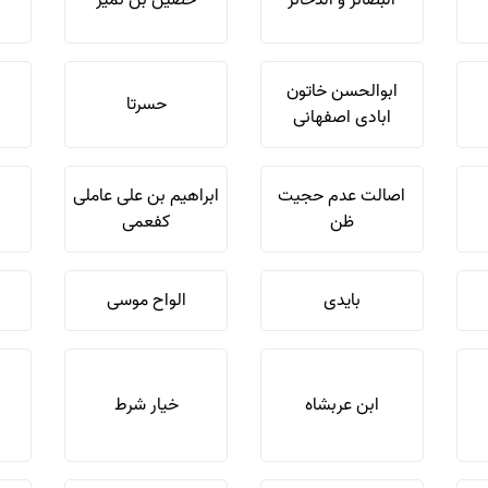
البصائر و الذخائر
حصین بن نمیر
ابوالحسن خاتون
حسرتا
ابادی اصفهانی
اصالت عدم حجیت
ابراهیم بن علی عاملی
ظن
کفعمی
بایدی
الواح موسی
ابن عربشاه
خیار شرط