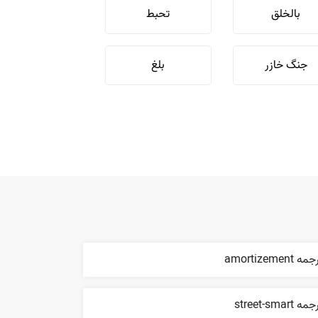
بالخلق
تحبط
جنگ خازر
بلغ
ه amortizement
ه street-smart