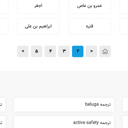
عمرو بن عاص
اجفر
قتره
ابراهیم بن علی
>
5
4
3
2
<
ترجمه beluga
ترجم
ترجمه active safety
ترجم