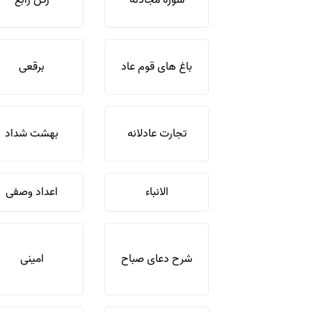
سوره مجادله
رکن رابع
باغ های قوم عاد
برقعی
تجارت عادلانه
بهشت شداد
الانباء
اعداد وصفی
شرح دعای صباح
امینی