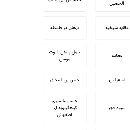
جعفر بن ابی طالب
الحصین
عقاید شیخیه
برهان در فلسفه
حمل و نقل تابوت
عظامه
موسی
اسفراینی
حنین بن اسحاق
حسن مالمیری
سوره فجر
کوهگیلویه ای
اصفهانی