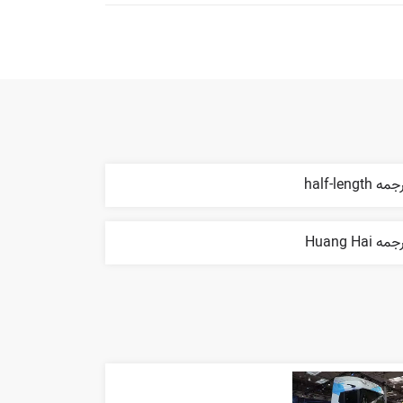
مه half-length
مه Huang Hai