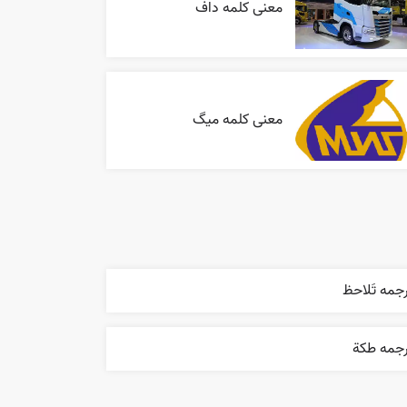
معنی کلمه داف
معنی کلمه میگ
جمه تَلاحظ
رجمه طکة