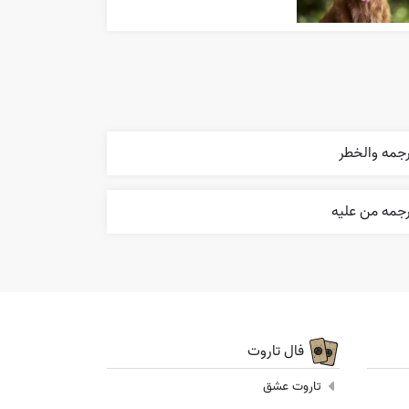
رجمه والخطر
رجمه من عليه
فال تاروت
تاروت عشق