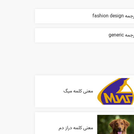
ه fashion design
مه generic
معنی کلمه میگ
معنی کلمه دراز دم