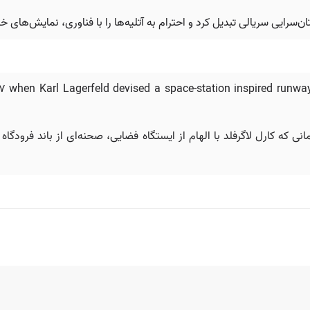
ن‌سرایی سریالی تبدیل کرد و احترام به آتلیه‌ها را با فناوری، نمایش‌های خی
7 when Karl Lagerfeld devised a space-station inspired runway
 همچنین ما را به سال ۲۰۱۷ می‌برد، زمانی که کارل لاگرفلد با الهام از ایستگاه فضایی، صحنه‌ای