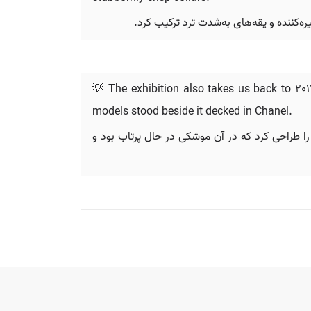
ره‌کننده و یقه‌های به‌شدت ترد ترکیب کرد.
💡 The exhibition also takes us back to 201
models stood beside it decked in Chanel.
 از باند فرودگاه را طراحی کرد که در آن موشکی در حال پرتاب بود و