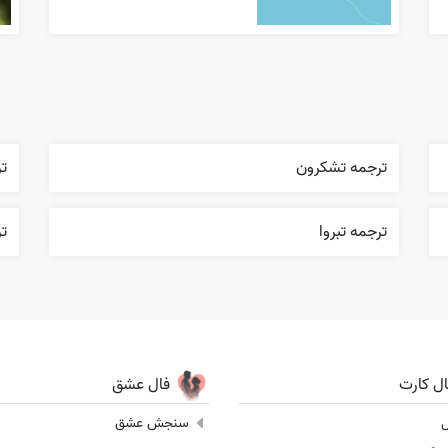
ترجمه تشکرون
ت
ترجمه تبروا
ت
ال کارت
فال عشق
ل
سنجش عشق