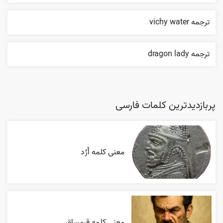
ترجمه vichy water
ترجمه dragon lady
پربازدیدترین کلمات فارسی
معنی کلمه اُرُد
معنی کلمه قرمساق