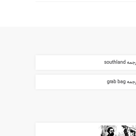
مه southland
مه grab bag