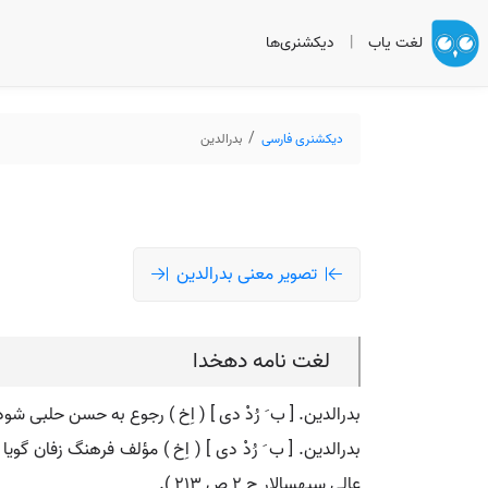
لغت یاب
|
دیکشنری‌ها
دیکشنری فارسی
بدرالدین
تصویر معنی بدرالدین
لغت نامه دهخدا
بدرالدین. [ ب َ رُدْ دی ] ( اِخ ) رجوع به حسن حلبی شود
بدرالدین. [ ب َ رُدْ دی ] ( اِخ ) مؤلف فرهنگ زفا
عالی سپهسالار ج 2 ص 213 ).