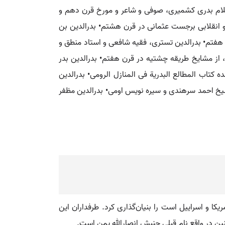
لام بدری کشمیری، صوفی و شاعر و مورخ قرن دهم و
و انقلابی برجست عثمانی در قرن هشتم• بدرالدین بن
ن هفتم• بدرالدین تستری، فقیه شافعی و استاد منطق و
از مشایخ طریقه چشتیه در قرن هفتم• بدرالدین بدر
ه کتاب المطالع البدریة فی المنازل الرومی• بدرالدین
یخ احمد سرهندی و سیره نویس اومی• بدرالدین مظفر
 و اسراییل است را بنیان‌گذاری کرد. طرفداران این
نین در واقع نام قبلی جنبش انصارالله یمن است.