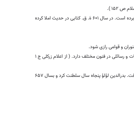
بدرالدین. [ ب َ رُدْ دی ] ( اِخ ) ابوالمعمر اسماعیل تبریزی. از محدثان قرن هفتم هجری بوده، مدتی در اربل و سپس درحلب بسر برده است. در سال 601 هَ. ق. کتابی در حدیث املا کرده
بدرالدین. [ ب َ رُدْ دی ] ( اِخ ) حسن بن علی بن محمد العوضی البدری. از مردم دمشق و شاعر و دانشمند بود. دیوان شعر و تألیفات و رسائلی در فنون مختلف دارد. ( از اعلام زرکلی ج 1
بدرالدین. [ ب َ رُدْ دی ] ( اِخ ) لؤلؤ فرمانروای مستقل و از اتابکان موصل بود. بعد از ناصرالدین محمودی، وی در امارت استقلال یافت. بدرالدین لؤلؤ پنجاه سال سلطنت کرد و بسال 657