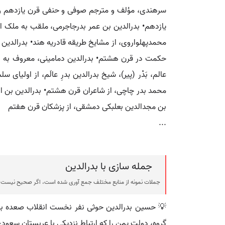
سرهندی، مؤلف و مترجم صوفی و حنفی قرن یازدهم و 
یازدهم• بدرالدین بن عمر بدرجاجرمی، ملقب به ملک ا
محمدپهلواروی، از مشایخ طریقه قادریه هند• بدرالدین 
حکمت در قرن هشتم• بدرالدین دمامینی، معروف به اب
عالم، بَدْر (پیر)، شیخ بدرالدین بدرِ عالَم، از اولی
محمد بدر چاچی، از شاعران قرن هشتم• بدرالدین بن 
بن مجدالدین بعلبکی دمشقی، از پزشکان قرن هفتم
...
جمله سازی با بدرالدین
جملات نمونه از منابع مختلف جمع آوری شده است، اگر صحیح نیست ی
💡 حسین بدرالدین حوثی نفر نخست انقلاب صعده بود. 
گروه، دولت یمن را که ارتباط نزدیکی با عربستان سعود