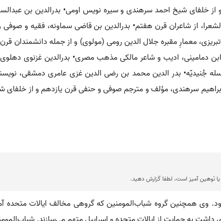
از خلفای شیخ احمد سرهندی و سیره نویس اومی• بدرالدین بن عبدالس
لشعرا، از شاعران قرن هفتم• بدرالدین بن قاضی سماونه، فقیه و صوفی 
تبریزی، معمارِ مقبره جلال الدین رومی (مولوی) و از جمله دانشمندان قر
ن دمامینی، ادیب و شاعر مالکی مذهب مصری• بدرالدین غزنوی دهلوی، 
ای سلسله جُنیدیّه• بدر الدین محمد بن رضی الدین غزی عامری دمشقی، نویسند
ابراهیم سرهندی، مؤلف و مترجم صوفی و حنفی قرن یازدهم و از خلفای ش
ا توهین آمیز است، لطفا گزارش دهید.
وی همچنین گروه شباب‌المومنین که گروهی مخالف ایالات متحده آمریکا
ی داشت به حمایت از ایالات متحده و اسراییل متهم می‌سازند. شباب‌الموم