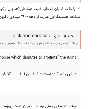
📌 با دقت فراوان انتخاب کنید، همانطور که جان و کی
مترادف هستند)، این عبارت از دهه ۱۴۰۰ میلادی تاکنون باقی مانده است.
جمله سازی با pick and choose
جملات نمونه از منابع مختلف جمع آوری شده است، اگر صحیح نیست ی
ose which disputes to arbitrate,” the ruling
در این حکم آمده است: «اگر قانون اساسی NFL قرار بود کارمندان سابق را ملزم کند، کمیسیونر اساساً می‌توانست انتخاب کند که کدام اختلافات را داوری کند.»
.
موفقیت به این معنی بود که او می‌توانست پروژه‌هایش