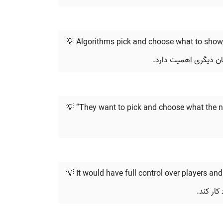
💡 Algorithms pick and choose what to show,
مان دیگری اهمیت دارد.
💡 “They want to pick and choose what the n
💡 It would have full control over players an
کار کند.