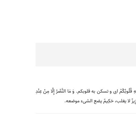
ُلُوبُکُمْ ای و تسکن به قلوبکم. وَ مَا النَّصْرُ إِلَّا مِنْ عِنْدِ
عَزِیزٌ لا یغلب، حَکِیمٌ یضع الشی‌ء موضعه.