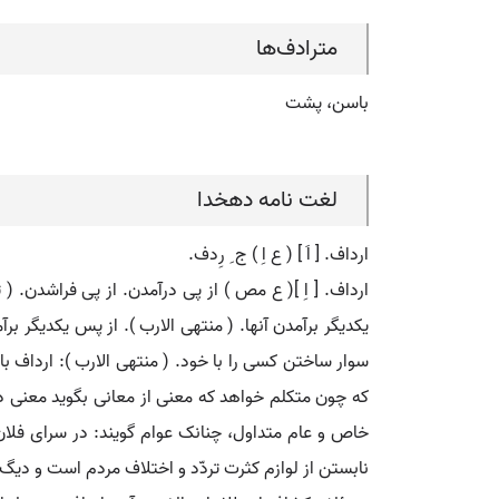
مترادف‌ها
باسن، پشت
لغت نامه دهخدا
ارداف. [ اَ ] ( ع اِ ) ج ِ رِدف.
ارداف. [ اِ ]( ع مص ) از پی درآمدن. از پی فراشدن. 
یکدیگر برآمدن آنها. ( منتهی الارب ). از پس یکدیگر ب
سوار ساختن کسی را با خود. ( منتهی الارب ): ارداف ب
که چون متکلم خواهد که معنی از معانی بگوید معنی دیگ
خاص و عام متداول، چنانک عوام گویند: در سرای فلان،
نابستن از لوازم کثرت تردّد و اختلاف مردم است و دیگ ا