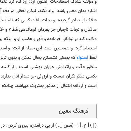
و مؤلف کشاف اصطلاحات الفنون آرد: اِرداف، نزد علما
اشاره بدان معنی باشد ایراد نکند. لیکن لفظی مرادف آن
هلاک او صادر گردیده. و نجات یافت کسی که قضاء خداو
هالکان و نجات ناجیان جز بفرمان فرماندهی مُطاع و حُ
دلالت کند بر توانائی فرمانده و قهر و غضب او و اینکه
استنباط کرد. و همچنین است این جمله از آیت: و ا
لفظ
استواء
که بمعنی نشستن بحال تمکن و بدون تزلزل
منظور عفّت و پاکدامنی حوران بهشتی است و از کلمه ع
بکسی دیگر نگران نیست و آرزوئی جز دیدار آنان ندارند
است و ارداف انتقال از مذکور بمتروک میباشد. چنانکه د
فرهنگ معین
( اِ ) [ ع. ] ۱ - (مص ل. ) از پی درآمدن، پیروی کردن، در پی کسی رفتن. ۲ - (مص م. ) از پی درآوردن، سپس نشاندن، به ترک نشاندن.، ~نجوم: از پس یکدیگر برآمدن ستارگان.