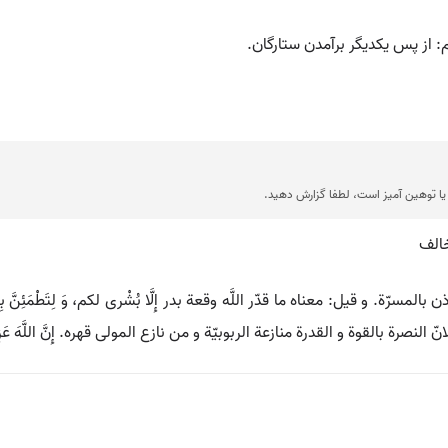
 از پس یکدیگر برآمدن ستارگان.
ا توهین آمیز است، لطفا گزارش دهید.
خالف
ذن بالمسرّة. و قیل: معناه ما قدّر اللَّه وقعة بدر إِلَّا بُشْری‌ لکم، وَ لِتَطْمَئِنَّ بِهِ ق
نّ النصرة بالقوة و القدرة منازعة الربوبیّة و من نازع المولی قهره. إِنَّ اللَّهَ 