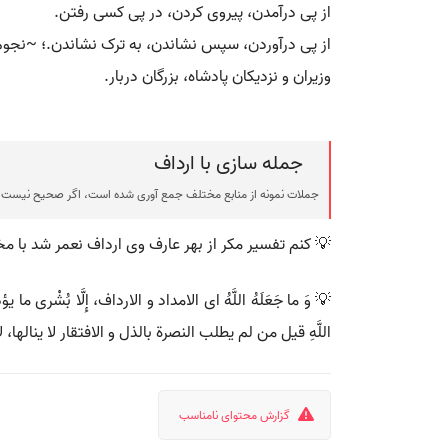
از پی درآمدن، پیروی کردن، در پی کسی رفتن.
از پی درآوردن، سپس نشاندن، به ترک نشاندن.؛ ~نجوم:
وزیران و نزدیکان پادشاه، بزرگان دربار.
جمله سازی با ارداف
جملات نمونه از منابع مختلف جمع آوری شده است، اگر صحیح نیست ی
💡 کنم تفسیر مکر از بهر عارف وی ارداف نعمر شد با م
💡 وَ ما جَعَلَهُ اللَّهُ ای الامداد و الارداف، إِلَّا بُشْری‌ ما یؤ
اللَّهِ قیل من لم یطلب النصرة بالذل و الافتقار لا ینالها، لا
گزارش محتوای نامناسب