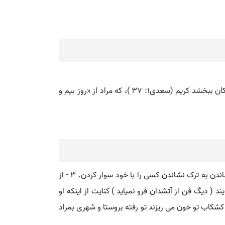
در بدیع، آوردن توابع و لوازم و مترادفات لفظی به جای خود آن لفظ، مانند این شعر: شنیدم که در روز امّید و بیم / بَدان را به نیکان ببخشد کریم (سعدی۱: ۳۷ )، که مراد از «روز بیم و
۱ - ( مصدر ) از پی در آمدن از پی فرا شدن پس روی کردن پیروی کردن در پی کسی رفتن. ۲ - ( مصدر ) از پی در آوردن سپس نشاندن به ترک نشاندن کسی را با خود سوار کردن. ۳ - از
د ( دیگ فن از آتشدان فرو نمیاید ) کنایت از اینکه او
 کشکاب تو خون می ریزند تو رفته بروستا و شهری بمراد