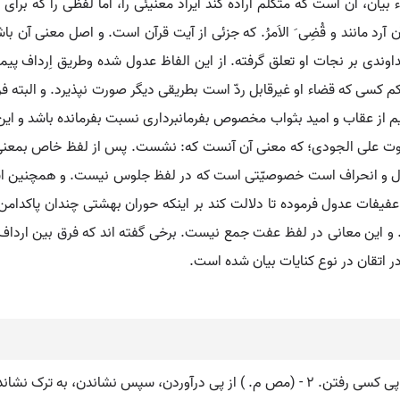
ء بیان، آن است که متکلم اراده کند ایراد معنیئی را، اما لفظی را که بر
 آرد مانند و قُضِی َ الاَمرُ. که جزئی از آیت قرآن است. و اصل معنی آن ب
ندی بر نجات او تعلق گرفته. از این الفاظ عدول شده وطریق اِرداف پیمود
کم کسی که قضاء او غیرقابل ردّ است بطریقی دیگر صورت نپذیرد. و البته ف
 بیم از عقاب و امید بثواب مخصوص بفرمانبرداری نسبت بفرمانده باشد و این
ستوت علی الجودی؛ که معنی آن آنست که: نشست. پس از لفظ خاص بمعنی 
 و انحراف است خصوصیّتی است که در لفظ جلوس نیست. و همچنین است 
فیفات عدول فرموده تا دلالت کند بر اینکه حوران بهشتی چندان پاکدامن
. و این معانی در لفظ عفت جمع نیست. برخی گفته اند که فرق بین ارداف 
ر اتقان در نوع کنایات بیان شده است.