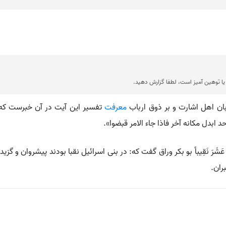
ا توهین آمیز است، لطفا گزارش دهید.
ْرافِها» بزبان اهل اشارت و بر ذوق ارباب
معرفت
تفسیر این آیت در آن خبرست ک
 ابدل مکانه آخر فاذا جاء الامر قبضوا».
نا مِنْهُمُ اثْنَیْ عَشَرَ نَقِیباً بو بکر وراق گفت که: در بنی اسرائیل نقبا بودند پ
ران.