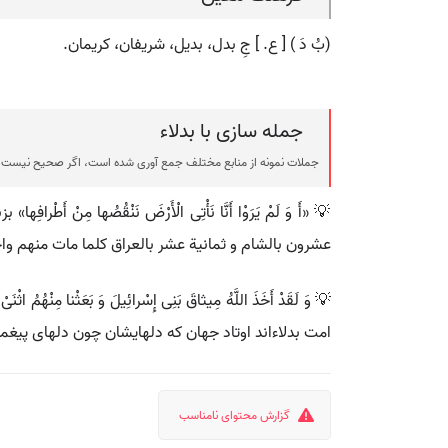
(بُ دَ ) [ ع. ] جِ بدل، بدیل، شریفان، کریمان.
جمله سازی با بدلاء
جملات نمونه از منابع مختلف جمع آوری شده است، اگر صحیح نیست ی
💡 «أَ وَ لَمْ یَرَوْا أَنَّا نَأْتِی الْأَرْضَ نَنْقُصُها مِنْ أَط
عشرون بالشام و ثمانیة عشر بالعراق کلما مات منهم واحد
💡 وَ لَقَدْ أَخَذَ اللَّهُ مِیثاقَ بَنِی إِسْرائِیلَ وَ بَعَثْ
امت بدلاءاند اوتاد جهان که دلهایشان چون دلهای پیغمب
گزارش محتوای نامناسب