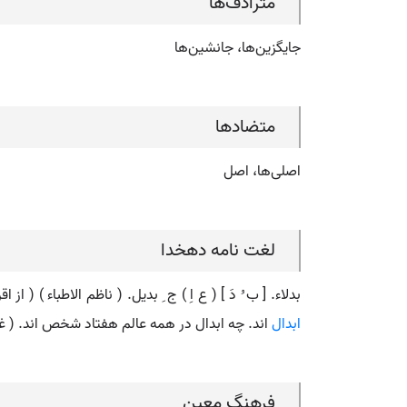
مترادف‌ها
جایگزین‌ها، جانشین‌ها
متضادها
اصلی‌ها، اصل
لغت نامه دهخدا
بدلاء. [ ب ُ دَ ] ( ع اِ ) ج ِ بدیل. ( ناظم الاطباء ) 
ابدال
اند. چه ابدال در همه عالم هفتاد شخص اند. ( غیاث 
فرهنگ معین