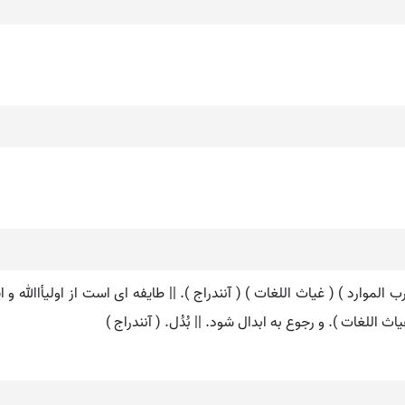
( از اقرب الموارد ) ( غیاث اللغات ) ( آنندراج ). || طایفه ای است از اولیأ
اللغات ). و رجوع به ابدال شود. || بُدُل. ( آنندراج )