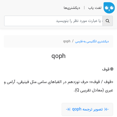
لغت یاب
|
دیکشنری‌ها
دیکشنری انگلیسی به فارسی
qoph
qoph
🌐 قوف
«قوف / قوف»؛ حرف نوزدهم در الفباهای سامی مثل فینیقی، آرامی و
عبری (معادل تقریبی Q).
تصویر ترجمه qoph