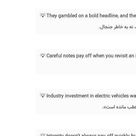
💡 They gambled on a bold headline, and the ri
 نه به خاطر جنجال.
💡 Careful notes pay off when you revisit an 
💡 Industry investment in electric vehicles w
 عقب مانده است».