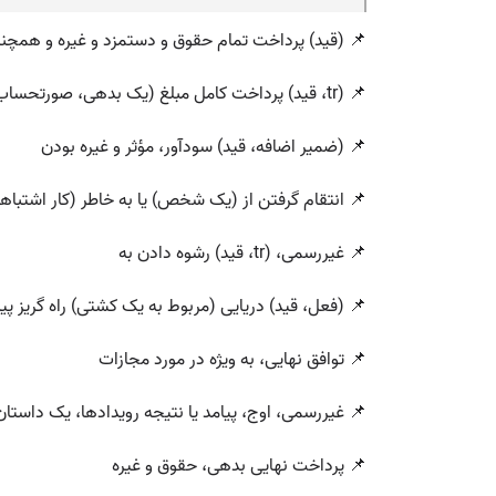
📌 (قید) پرداخت تمام حقوق و دستمزد و غیره و همچنین
📌 (tr، قید) پرداخت کامل مبلغ (یک بدهی، صورتحساب و غیره)
📌 (ضمیر اضافه، قید) سودآور، مؤثر و غیره بودن
📌 انتقام گرفتن از (یک شخص) یا به خاطر (کار اشتباه
📌 غیررسمی، (tr، قید) رشوه دادن به
📌 (فعل، قید) دریایی (مربوط به یک کشتی) راه گریز پی
📌 توافق نهایی، به ویژه در مورد مجازات
📌 غیررسمی، اوج، پیامد یا نتیجه رویدادها، یک داستان 
📌 پرداخت نهایی بدهی، حقوق و غیره