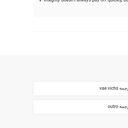
💡 Integrity doesn’t always pay off quickly, bu
مه vae victis
جمه outro