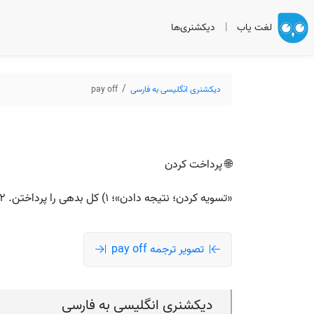
لغت یاب
|
دیکشنری‌ها
دیکشنری انگلیسی به فارسی
pay off
🌐 پرداخت کردن
«تسویه کردن؛ نتیجه دادن»؛ ۱) کل بدهی را پرداختن. ۲) ثمر دادن (Hard work pays off). ۳) گاهی: رشوه دادن برای ساکت کردن.
تصویر ترجمه pay off
دیکشنری انگلیسی به فارسی