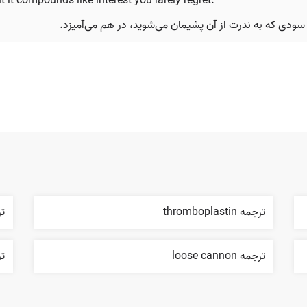
t it compounds like interest you rarely regret.
ودی که به ندرت از آن پشیمان می‌شوید، در هم می‌آمیزد.
ترجمه thromboplastin
ترج
ترجمه loose cannon
تر