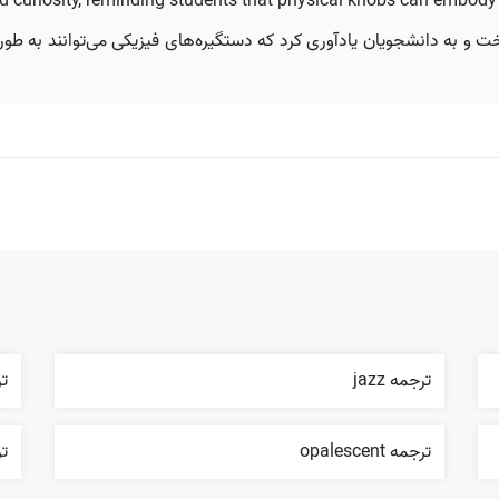
d curiosity, reminding students that physical knobs can embody 
خت و به دانشجویان یادآوری کرد که دستگیره‌های فیزیکی می‌توانند به طور 
ترجمه jazz
ترج
ترجمه opalescent
ترج