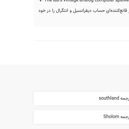
💡 The lab’s vintage analog computer sparke
قانع‌کننده‌ای حساب دیفرانسیل و انتگرال را در خود
مه southland
مه Sholom