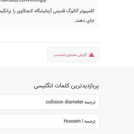
calculus convincingly.
کامپیوتر آنالوگ قدیمی آزمایشگاه کنجکاوی را برانگی
جای دهند.
گزارش محتوای نامناسب
پربازدیدترین کلمات انگلیسی
ترجمه collision diameter
ترجمه Hussein I