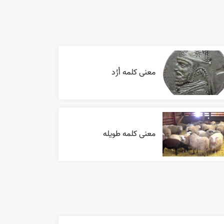
معنی کلمه اُرُد
معنی کلمه طویله