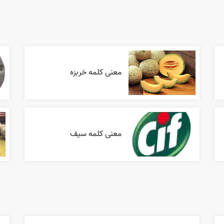
معنی کلمه خربزه
معنی کلمه سیف