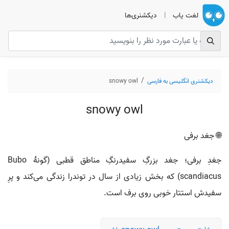
لغت یاب
|
دیکشنری‌ها
دیکشنری انگلیسی به فارسی
snowy owl
snowy owl
🌐 جغد برفی
جغدِ برفی؛ جغد بزرگِ سفیدرنگِ مناطق قطبی (گونهٔ Bubo
scandiacus) که بخش زیادی از سال در توندرا زندگی می‌کند و پرِ
سفیدش استتار خوبی روی برف است.