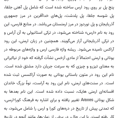
پنج پل بر روی رود ارس ساخته شده است که شامل پل آهنی جلفا،
پل شوسه جلفا، پل پلدشت، پل‌های خداآفرین در مرز جمهوری
آذربایجان و پل نوردوز در مرز ارمنستان می‌باشد. در منابع فارسی، این
رود به نام «ارس» شناخته می‌شود، در ترکی استانبولی به آن آراس و
در ترکی آذربایجانی آراز می‌گویند. همچنین در زبان ارمنی، این رود
آراکس نامیده می‌شود. ریشه واژه فارسی ارس و واژه‌های مربوطه در
یونانی و ارمنی احتمالاً از مادی اَرَخس نشأت گرفته که خود از نیاایرانی
به معنای تیزرو و چیزی که به سرعت جریان دارد مشتق شده است.
نام این رود در متون باستانی یونانی به صورت آراکسس ثبت شده
است. در سنت‌های ارمنی، نام این رود به آراست، نوهٔ بزرگ خاندان
افسانه‌ای ارمنی هایک، نسبت داده شده است. این نام بعدها به
شکل یونانی Araxes تغییر یافته و برای اشاره به فرهنگ کورا-ارسی،
که تمدنی پیش از تاریخ در دره‌های کورا و ارس را شامل می‌شود، به
کار رفته است. با این حال، در برخی از زمان‌ها، مانند آنچه در تاریخ