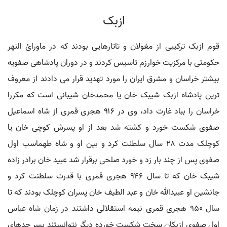
ازبک
قوم ازبک ترکیبی از مغولان و تاتارهایی بودند که در ماورائ النهر
حکومتی با مرکزیت خوارزم تاسیس کردند و در دوران پادشاهی صفویه
بیشتر خراسان و مشرق ایران را مورد تهدید قرار می دادند از معروف
ترین پادشاه ازبک شیبک خان یا محمدخان شیبانی است که مکررا
خراسان را بباد غارت داد، وی در ۹۱۶ هجری قمری از شاه اسماعیل
صفوی شکست خورد و کشته شد بعد از او پسرش کوچی خان یا
کوچلک مدت ۲۸ سال سلطنت کرد و بین او و شاه طهماسب اول
صفوی پس از چند بار زد و خورد صلحی برقرار شد عبید خان برادر زاده
شیبک خان که تا سال ۹۴۶ هجری قمری با قدرت سلطنت کرد و
جانشین او عبیدالله خان و عبد الطیف خان پسران کوچلک بودند که تا
سال ۹۵٠ هجری قمری نیمه استقلالی داشتند در زمان شاه عباس
اول صفوی ازبکان سخت شکست خورده دیگر نتوانستند بسر حدهای