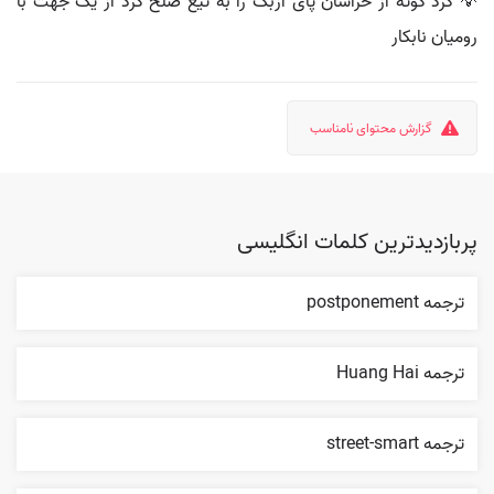
💡 کرد کوته از خراسان پای ازبک را به تیغ صلح کرد از یک جهت با
رومیان نابکار
گزارش محتوای نامناسب
پربازدیدترین کلمات انگلیسی
ترجمه postponement
ترجمه Huang Hai
ترجمه street-smart