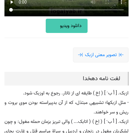
دانلود ویدیو
تصویر معنی ازبک
لغت نامه دهخدا
ازبک. [ اُ ب َ ] ( اِخ ) طایفه ای از تاتار. رجوع به اوزبک شود.
- مثل ازبکها؛ تشبیهی مبتذل، که از آن بدپیراسته بودن موی بروت و
ریش و سر خواهند.
ازبک. [ اُ ب َ ] ( اِخ ) ( اتابک... ) والی تبریز بزمان حمله مغول: و چون
لشکریان مغول در زنجان و اردبیل و سراة مراسم قتل و غارت بجای