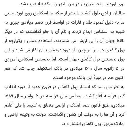
روی آوردند و نخستین بار در بین النهرین سکه طلا ضرب شد.
سالیان زیادی طول کشید تا بشر از سکه به اسکناس روی آورد. چینی
ها به دلیل کمبود طلا و فلزات در اواسط قرن دهم میلادی چیزی به
شبیه به اسکناس ابداع کردند و نام آن را چاو گذاشتند، که در دیگر
نقاط جهان آن را بی ارزش می شمردند. استفاده عملی و یکپارچه از
پول کاغذی در سراسر چین، از دوره دودمان یوآن آغاز می شود و این
پول نخستین پول کاغذی جهان است. اما نخستین اسکناس امروزی
در ۵ ژانویه سال ۱۶۹۱ میلادی در بانک استکهلم چاپ شد که هم
اکنون هم در موزهٔ این بانک موجود است.
به نظر می رسد که انتشار پول کاغذی در قرون جدید از دوره انقلاب
کبیر فرانسه آغاز گشت. مجلس ملی فرانسه در ۲ نوامبر سال ۱۷۸۹
میلادی، طبق قانون همه املاک و اراضی متعلق به کلیسا را ملی اعلام
کرد و آن ها را به دولت آن کشور واگذاشت. دولت به وثیقه اراضی و
املاک مزبور، پول کاغذی انتشار داد.