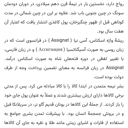
رواج دارد، نخستین بار در نیمهٔ قرن دهم میلادی، در دوران دودمان
سونگ در چین جنوبی باب شد. علاوه بر این در چین شمالی در مدت
کوتاهی قبل از ظهور چنگیزخان، پول کاغذی انتشار یافت که اعتبار آن
هفت سال بود.
ریشهٔ واژه اسکناس، آسی نیا ( Assignat ) در فرانسوی است که در
زبان روسی به صورت آسیگناتسیا ( Ассигнация ) و در زبان فارسی،
با تغییر لفظی در دوره فتحعلی شاه به صورت اسکناس درآمد.
Assignat در زبان فرانسه به معنای تضمین پرداخت وجه از طرف
دولت بوده است.
بشر نیمه متمدن در ابتدا کالا را با کالا مبادله می کرد. پس از مدتی
برخی کالاها دارای ارزش بیشتری شدند و عملاً به عنوان پول جای خود
را باز کردند. از جملهٔ این کالاها در یونان قدیم گاو نر، در سریلانکا فیل
و در برونئی جمجمهٔ انسان بود. با پیشرفت تمدن بشری جوامع به
استفاده از فلزات و اشیای زینتی مانند طلا و نقره به جای آن کالاها