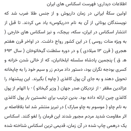
اطلاعات دیداری: فهرست اسکناس های ایران
اولین سکهٔ ایرانی در زمان داریوش و از جنس طلا ضرب شد که
نویسندگان یونانی از آن به نام «دریکوس» یاد می کردند. تا قبل از
انتشار اسکناس در ایران، سکه، بیجک، و نیز اسکناس های خارجی (
به ویژه منات روسی ) در این کشور رواج داشت. در اواخر قرن هفتم
هجری ( قرن ۱۳ میلادی ) و در دوره سلطنت گیخاتوخان ( سال ۶۹۳
ه‍. ق ) پنجمین پادشاه سلسله ایلخانیان، که از خالی شدن خزانه و
کسری بودجه نگران بود، دستور داد مردم زر و سیم خود را به چاپخانه
تحویل دهند و به جای آن پول کاغذی ( چاوه ) بگیرند. این پیشنهاد را
عزالدین مظفر - از نزدیکان صدر جهان ( وزیر گیخاتو ) - با الهام از پول
کاغذی چین ارائه داده بود. بدین ترتیب برای نخستین بار پول کاغذی
به نام چاو ( موسوم به چاو مبارک ) در تبریز منتشر شد اما بلافاصله بر
اثر مقاومت شدید مردم مجبور شدند این فرمان را لغو کنند. اسکناس
یک درهمی چاپ شده در آن زمان، قدیمی ترین اسکناس شناخته شده