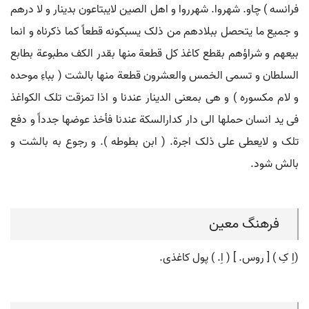
فرانسه ) چاو. شهروا. شهرروا و اهل الصین لایبتاعون بدینار و لا درهم
و جمیع ما یتحصل ببلادهم من ذلک یسبکونه قطعاً کما ذکرناه و انما
بیعهم و شراؤهم بقطع کاغذ کل قطعة منها بقدر الکف مطبوعة بطابع
السلطان و تسمی الخمس والعشرون قطعة منها بالشت ( بباءِ موحده
و لام مکسوره ) و هی بمعنی الدینار عندنا و اذا تمزقت تلک الکواغذ
فی ید انسان حملها الی دار کدارالسکة عندنا فأخذ عوضها جدداً و دفع
تلک و لایعطی علی ذلک اجرة. ( ابن بطوطه ). و رجوع به بالشت و
بالش شود.
فرهنگ معین
(اِ کِ ) [ روس. ] ( اِ. ) پول کاغذی.