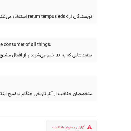
نویسندگان از rerum tempus edax استفاده می‌کنند تا مرثیه‌هایی را درباره شهرهای رو به زوال بیان کنند.
he consumer of all things.
صفت‌هایی که به ax ختم می‌شوند و از افعال مشتق شده‌اند، نیز به حالت مفعولی نیاز دارند، مانند Tempus edax rerum: زمان مصرف‌کننده‌ی همه چیز است.
متخصصان حفاظت از آثار تاریخی هنگام توضیح اینکه چرا رنگ‌های حساس
گزارش محتوای نامناسب