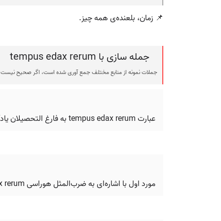
📌 زمان، بلعنده‌ی همه چیز.
جمله سازی با tempus edax rerum
جملات نمونه از منابع مختلف جمع آوری شده است، اگر صحیح نیست ی
عبارت tempus edax rerum به فارغ التحصیلان یادآوری می‌کرد که دستاوردها نیز از بین می‌روند.
مورد اول با اشاره‌ای به ضرب‌المثل هوراسی tempus edax rerum آغاز می‌شود.