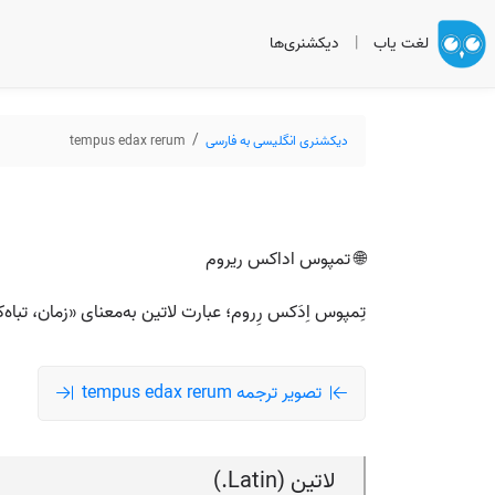
لغت یاب
|
دیکشنری‌ها
دیکشنری انگلیسی به فارسی
tempus edax rerum
🌐 تمپوس اداکس ریروم
تِمپوس اِدَکس رِروم؛ عبارت لاتین به‌معنای «زمان، تباه
تصویر ترجمه tempus edax rerum
لاتین (Latin.)