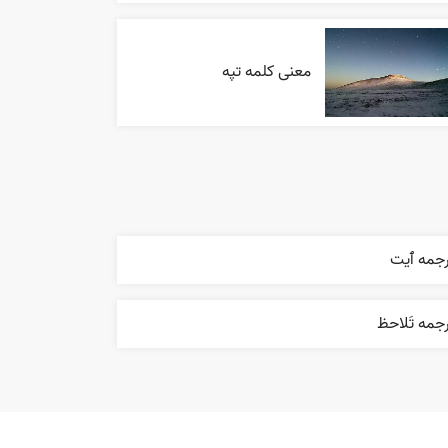
معنی کلمه تپه
رجمه ٱیت
جمه تَلاحظ