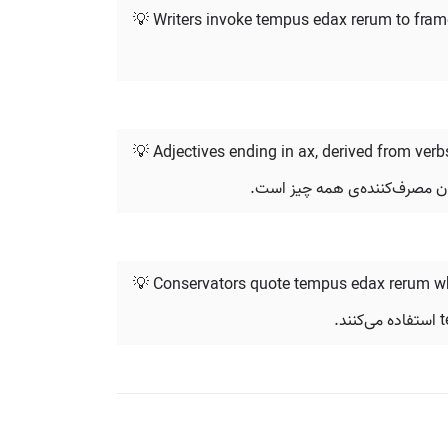
💡 Writers invoke tempus edax rerum to frame 
💡 Adjectives ending in ax, derived from verb
💡 Conservators quote tempus edax rerum wh