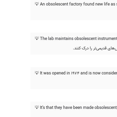
💡 An obsolescent factory found new life as 
💡 The lab maintains obsolescent instruments
‌های قدیمی‌تر را درک کنند.
💡 It was opened in 1974 and is now conside
💡 It’s that they have been made obsolescen