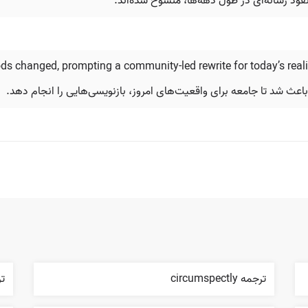
نفوذ رسانه‌ای در طول دهه‌ها، منسوخ شده‌اند.
s changed, prompting a community-led rewrite for today’s reali
اعث شد تا جامعه برای واقعیت‌های امروز، بازنویسی‌هایی را انجام دهد.
ترجمه circumspectly
ترج