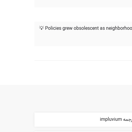
💡 Policies grew obsolescent as neighborhood
مه impluvium