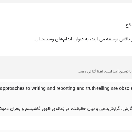
لاح.
 ناقص توسعه می‌یابند، به عنوان اندام‌های وستیجیال.
ا توهین آمیز است، لطفا گزارش دهید.
proaches to writing and reporting and truth-telling are obsol
نگارش، گزارش‌دهی و بیان حقیقت، در زمانه‌ی ظهور فاشیسم و بحران دم