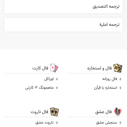
ترجمه التصديق
ترجمه املرة
فال و استخاره
فال کارت
فال روزانه
اوراکل
استخاره با قرآن
ماهجونگ 3 کارتی
فال عشق
فال تاروت
سنجش عشق
تاروت عشق