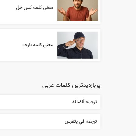
معنی کلمه کس خل
معنی کلمه بازجو
پربازدیدترین کلمات عربی
ترجمه ٱلضلٰلة
ترجمه في يتفرس