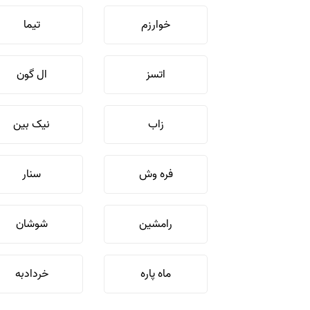
خوارزم
تیما
اتسز
ال گون
زاب
نیک بین
فره وش
سنار
رامشین
شوشان
ماه پاره
خردادبه