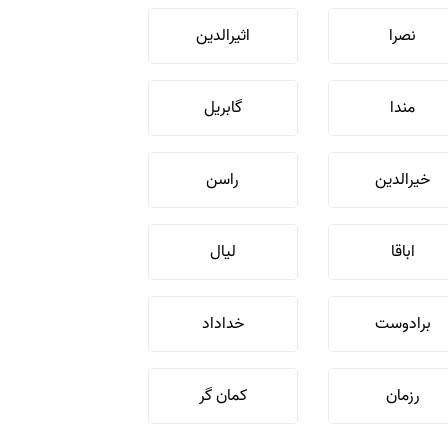
نصرا
اثیرالدین
مندا
گابریل
خیرالدین
راسن
اباقا
لیال
برادوست
خداداد
رزمان
کمان گر