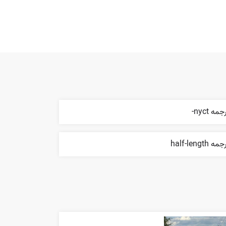
جمه nyct-
مه half-length