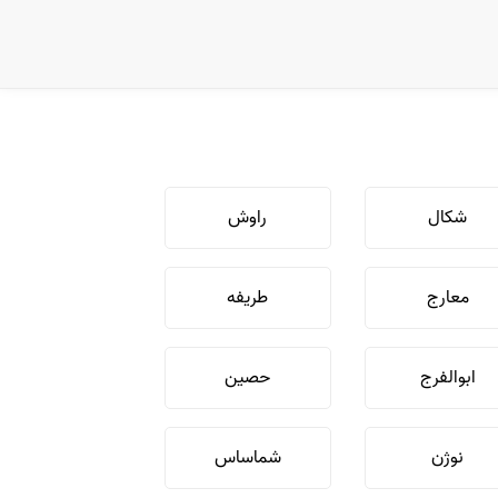
شکال
راوش
معارج
طریفه
ابوالفرج
حصین
نوژن
شماساس