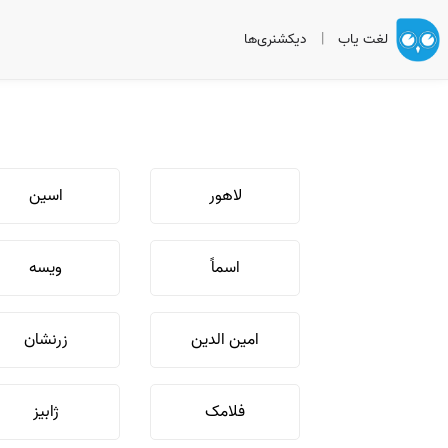
لغت یاب
|
دیکشنری‌ها
لاهور
اسین
اسماً
ویسه
امین الدین
زرنشان
فلامک
ژابیز