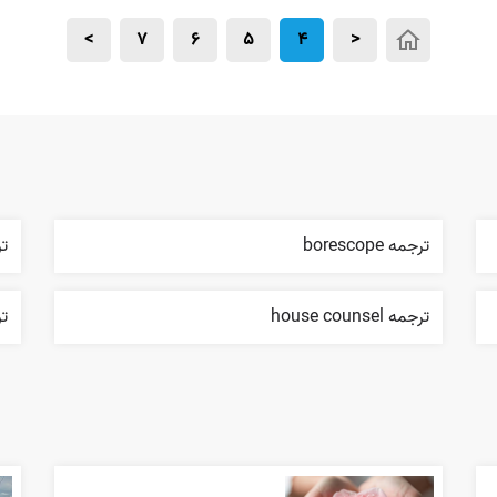
>
7
6
5
4
<
ترجمه borescope
تر
ترجمه house counsel
ترج