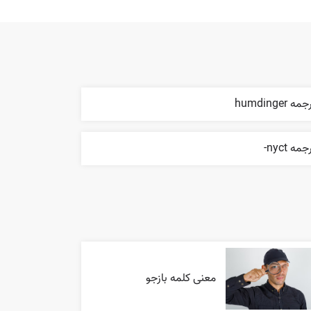
مه humdinger
جمه nyct-
معنی کلمه بازجو