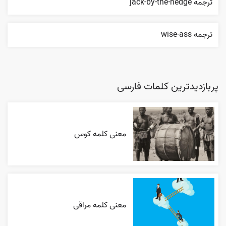
ترجمه jack-by-the-hedge
ترجمه wise-ass
پربازدیدترین کلمات فارسی
معنی کلمه کوس
معنی کلمه مراقی