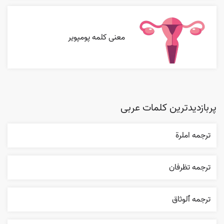
معنی کلمه پومپویر
پربازدیدترین کلمات عربی
ترجمه املرة
ترجمه تظرفان
ترجمه ٱلوثاق