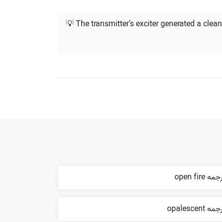
💡 The transmitter’s exciter generated a clea
مه open fire
مه opalescent