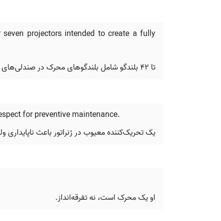
seven projectors intended to create a fully
تا ۴۲ بلندگو شامل بلندگوهای محرک در صندلی‌های این کانسپت-مانند، با قابلیت‌های دالبی اتموس و هفت پروژکتور دیگر برای ایجاد محیطی کاملاً فراگیر در نظر گرفته شده است.
 respect for preventive maintenance.
یک تحریک‌کننده معیوب در ژنراتور باعث ناپایداری ول
او یک محرک است، نه تفرقه‌انداز.