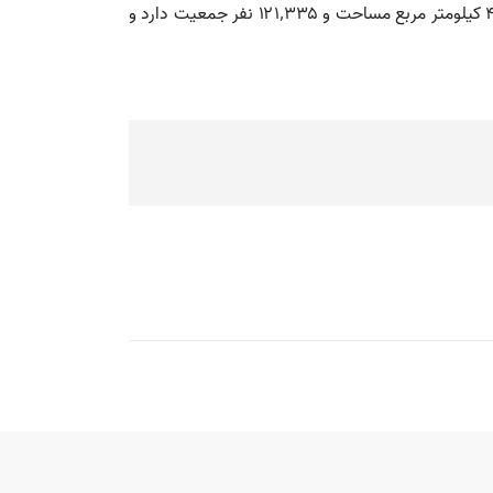
باگه (برزیل). باگه ( به پرتغالی: Bagé ) یک منطقهٔ مسکونی در برزیل است که در ریو گرانده جنوبی واقع شده است. باگه ۴٬۰۹۵٫۵ کیلومتر مربع مساحت و ۱۲۱٬۳۳۵ نفر جمعیت دارد و