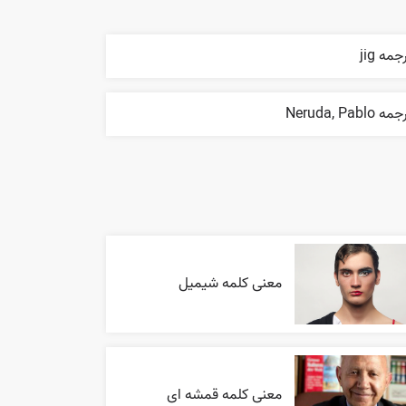
جمه jig
ه Neruda, Pablo
معنی کلمه شیمیل
معنی کلمه قمشه ای