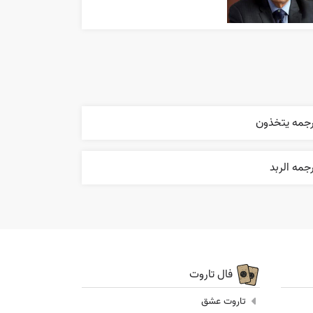
رجمه يتخذون
جمه الربد
فال تاروت
تاروت عشق