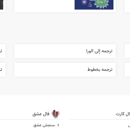
ترجمه إلی الورا
ت
ترجمه بخطوط
تر
ال کارت
فال عشق
ل
سنجش عشق