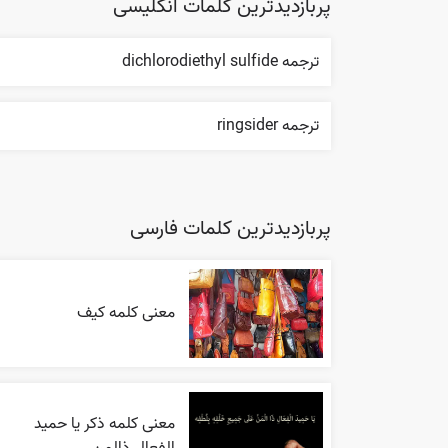
پربازدیدترین کلمات انگلیسی
ترجمه dichlorodiethyl sulfide
ترجمه ringsider
پربازدیدترین کلمات فارسی
معنی کلمه کیف
معنی کلمه ذکر یا حمید