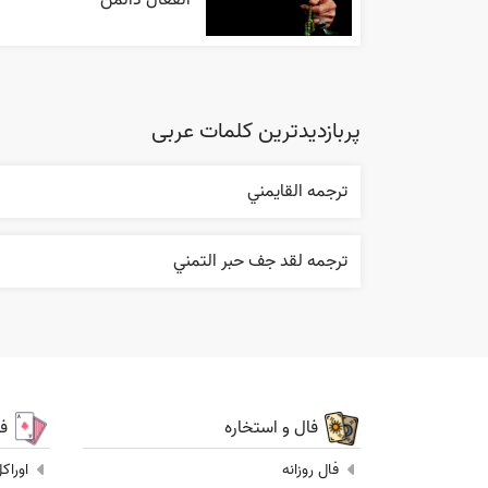
الفعال ذالمن
پربازدیدترین کلمات عربی
ترجمه القایمني
ترجمه لقد جف حبر التمني
فال و استخاره
ف
فال روزانه
اوراک