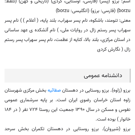
اسم: برزو (پسر) (فارسی، اوستایی، کردی) (تاریخی و کهن) (تلفظ:
borzu) (فارسی: برزو) (انگلیسی: borzu)
معنی: تنومند، باشکوه، نام پسر سهراب، بلند پایه، ( اَعلام ) ) نام پسر
سهراب پسر رستم زال در روایات ملی، ) نام آتشکده ی عهد ساسانی
در استان مرکزی، بلند بالا، کنایه ‏از عظمت، نام پسر سهراب پسر رستم
زال ( نگارش کردی
دانشنامه عمومی
برزو (زاوه). برزو روستایی در دهستان
صفائیه
بخش مرکزی شهرستان
زاوه استان خراسان رضوی ایران است. بر پایه سرشماری عمومی
نفوس و مسکن در سال ۱۳۹۰ جمعیت این روستا ۷۲۴ نفر ( در ۱۸۴
خانوار ) بوده است.
برزو (شیروان). برزو روستایی در دهستان تکمران بخش سرحد