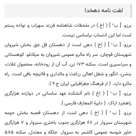
لغت نامه دهخدا
برزو. [ ب ُ ] ( اِخ ) در ملحقات شاهنامه فرزند سهراب و نواده رستم
است اما این انتساب براساسی نیست.
برزو. [ ب ُ ] ( اِخ ) دهی است از دهستان قل جق بخش شیروان
شهرستان قوچان. سر راه مالرو عمومی شیروان به میلانلو. کوهستانی
و سردسیری است. سکنه 173 تن. آب آن از رودخانه، محصول غلات،
بنشن، انگور و شغل اهالی زراعت و مالداری و قالیچه بافی است. راه
مالرو دارد. ( از فرهنگ جغرافیایی ایران ج 9 ).
برزو. [ ب ُ ] ( اِخ ) نام آتشکده عهد ساسانی در دوازده هزارگزی
راهجرد اراک. ( دایرة المعارف فارسی ).
برزو. [ ب ُ ] ( اِخ ) دهی است از دهستان قصبه بخش حومه
شهرستان سبزوار در 68 هزارگزی جنوب باختری سبزوار و 7 هزارگزی
خاور شوسه عمومی کاشمر به سبزوار. جلگه و معتدل. سکنه 585