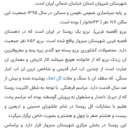
شهرستان شیروان استان خراسان شمالی ایران است.
بر پایه سرشماری عمومی نفوس و مسکن در سال ۱۳۹۵ جمعیت این
مکان ۱۷۶ نفر ( ۴۳خانوار ) بوده است.
برزو (قصبه غربی). برزو یک روستا در ایران است که در دهستان
قصبه غربی شهرستان سبزوار واقع شده است. برزو ۸۵۲ نفر جمعیت
دارد. محصولات کشاورزی برزو پسته جو گندم زیره پنبه و معروفترین
ان زردک برزو که از خانواده هویج میباشد اثار تاریخی و معماری ان
عبارت است از چندین اب انبار قدیمی و شاخص ترین ان اب انبار
سنگی. که سقف ان با سنگ و ملات
گل اهک
پوشیده شده و بیش از
صد سال قدمت دارد. مراسم فرهنگی. با توجه به شغل اکثریت روستا
که از دیرباز دامدار و مشغول به پرورش گوسفند بوده اند مراسم پخت
هلیم با مشارکت کل روستا در شام عاشورای حسینی و اربعین و
بیست و هشتم صفر یا چهل و هشتم و بصورت خاص برگزار میگردد
این روستا در بخش مرکزی شهرستان سبزوار قرار دارد و براساس