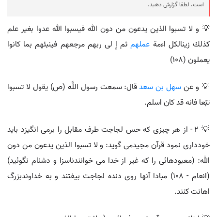
است، لطفا گزارش دهید.
💡 و لا تسبوا الذين يدعون من دون الله فيسبوا الله عدوا بغير علم
كذلك زينالكل اءمة
عملهم
ثم إ لى ربهم مرجعهم فينبئهم بما كانوا
يعملون (108)
💡 و عن
سهل بن سعد
قال: سمعت رسول اللَّه (ص) یقول لا تسبوا
تبّعا فانه قد کان اسلم.
💡 2 - از هر چيزى كه حس لجاجت طرف مقابل را برمى انگيزد بايد
خوددارى نمود قرآن مجيدمى گويد: و لا تسبوا الذين يدعون من دون
الله: (معبودهائى را كه غير از خدا مى خوانندناسزا و دشنام نگوئيد)
(انعام - 108) مبادا آنها روى دنده لجاجت بيفتند و به خداوندبزرگ
اهانت كنند.