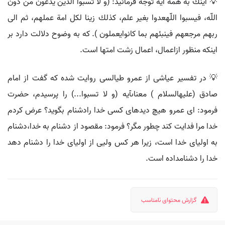
💡 اينك به همه آيه توجه فرمائيد: (و لا تسبوا الذين يدعون من دون
اللّه، فيسبوا اللّهعدوا بغير علم، كذلك زينا لكل امة عملهم، ثم الى
ربهم مرجعهم فينبئهم بما كانوايعملون ). كه به وضوح دلالت دارد بر
اينكه منظور ازاعمال، اعمال زشت امتها است.
💡 در تفسير عياشى از عمرو طيالسى روايت شده كه گفت از امام
صادق (عليهالسلام ) معناىآيه (و لا تسبوا...) را پرسيدم، حضرت
فرمود: اى عمرو هيچ ديدهاى كسى خدا رادشنام بگويد؟ عرض كردم
خدا مرا فدايت كند چطور مگر؟ فرمود: مقصود از دشنام به خدا،دشنام
به اولياى خدا است، زيرا هر كس وليى از اولياى خدا را دشنام دهد
خدا را دشنامداده است.
گزارش محتوای نامناسب