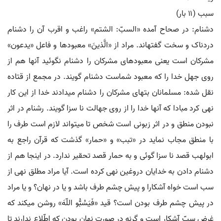
سبب (۱۱ بار)
دشنام: در صحاح آمده «السبّ: الشتم» راغب و اقرب آن را دشنام
دردناک و سخت گفته‏اند. مراد از «الَّذینَ» معبودها و فاعل «یدعون»
مشرکان است یعنی معبودهای مشرکان را دشنام نگوئید آنها هم از
روی جهل خدا را که معبود شماست دشنام گویند. در مجمع از قتاده
نقل شده: مسلمانان بت‏های مشرکان را دشنام می‏دادند خدا از این کار
نهی کرد مبادا که آنها خدا را از روی جهالت نا سزا گویند. رشنام در اثر
نبودن منطق و در اثر زبونی است شخص تا می‏تواند لازم است طرف را
با منطق مجاب نماید در «تبب» و «حمار» گذشت که قرآن راجع به
ابولهب قصد نا سزا گوئی و به حمار قصد تحقیر ندارد. در اینجا هم از
دشنام دادن به خدایان دروغین نهی کرده است. آیا مراد مطلق نهی از
سب است خواه آشکارا و پیش چشم طرف باشد و یا در نهان؟ و یا مراد
در پیش چشم طرف بودن است؟ قید «فَیَسُبُّو اللّهَ» روشن می‏کند که
غرض سبّ آشکار است و گرنه در صورت نهان بودن که اطّلاع ندارند تا