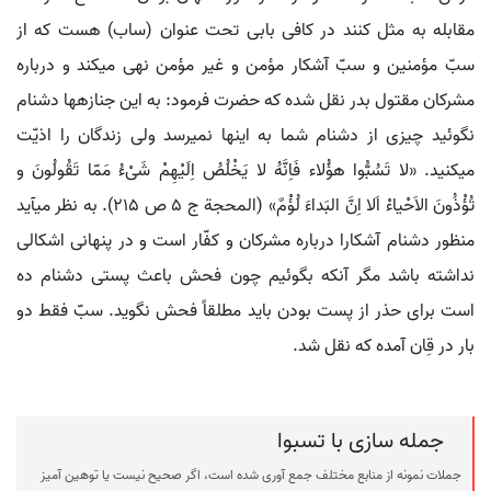
مقابله به مثل کنند در کافی بابی تحت عنوان (ساب) هست که از
سبّ مؤمنین و سبّ آشکار مؤمن و غیر مؤمن نهی می‏کند و درباره
مشرکان مقتول بدر نقل شده که حضرت فرمود: به این جنازه‏ها دشنام
نگوئید چیزی از دشنام شما به اینها نمی‏رسد ولی زندگان را اذیّت
می‏کنید. «لا تَسُبُّوا هؤُلاء فَاِنَّهُ لا یَخْلُصُ اِلَیْهِمْ شَیْ‏ءُ مَمّا تَقُولُونَ و
تُؤْذُونَ الاَحْیاءْ اَلا اِنَّ البَداءَ لُؤْمٌ» (المحجة ج 5 ص 215). به نظر می‏آید
منظور دشنام آشکارا درباره مشرکان و کفّار است و در پنهانی اشکالی
نداشته باشد مگر آنکه بگوئیم چون فحش باعث پستی دشنام ده
است برای حذر از پست بودن باید مطلقاً فحش نگوید. سبّ فقط دو
بار در قِان آمده که نقل شد.
جمله سازی با تسبوا
جملات نمونه از منابع مختلف جمع آوری شده است، اگر صحیح نیست یا توهین آمیز