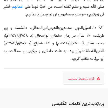
صلی اللّه علیه و سلم گفته است: من احبَّ قوماً علی
اعمالهم
حُشر
فی زمرتهم و حوسب بحسابهم و ان لم یعمل باعمالهم.
💡 ۱۰. اصیل‌الدین محمدبن‌طاهربن‌ابی‌المعالی. دانشمند و پیر
طریقت، ۳۰ سال در زمان سلطان ابواسحاق (د ۷۵۸ق/۱۳۵۷م)،
محمد مظفر (د ۷۵۹ق/۱۳۵۸م) و شاه شجاع (د ۷۸۶ق/۱۳۸۴م)
قاضی‌القضاة شیراز بود. به علت دادگری و نیکویی و صداقت، به
ابوالبرکات ملقب گردید.
گزارش محتوای نامناسب
پربازدیدترین کلمات انگلیسی