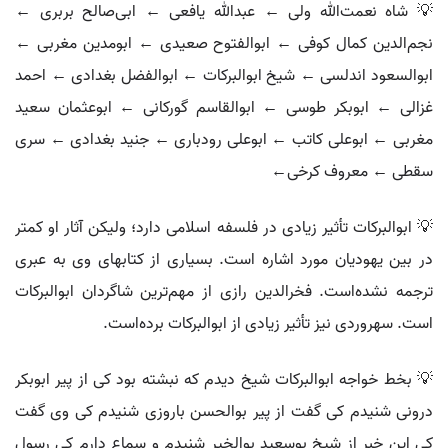
💡 شاه نعمت‌الله ولی ← عبدالله یافعی ← ابی‌صالح بربری ←
نجم‌الدین کمال کوفی ← ابوالفتوح صعیدی ← ابومدین مغربی ←
ابوالسعود اندلسی ← شیخ ابوالبرکات ← ابوالفضل بغدادی ← احمد
غزالی ← ابوبکر طوسی ← ابوالقاسم گورکانی ← ابوعثمان سعید
مغربی ← ابوعلی کاتب ← ابوعلی رودباری ← جنید بغدادی ← سری
سقطی ← معروف کرخی←
💡 ابوالبرکات تأثیر زیادی در فلسفه اسلامی دارد؛ ولیکن آثار او کمتر
در بین یهودیان مورد اشاره است. بسیاری از کتابهای وی به عبری
ترجمه نشده‌است. فخرالدین رازی از مهم‌ترین شاگردان ابوالبرکات
است. سهروردی نیز تأثیر زیادی از ابوالبرکات برده‌است.
💡 بخط خواجه ابوالبرکات شیخ دیدم که نبشته بود کی از پیر ابوبکر
درونی شنیدم کی گفت از پیر بوالحسن باروزی شنیدم کی وی گفت
کی این خبر از شیخ بوسعید بوالخیر شنیدم و سماع دارم کی رسول