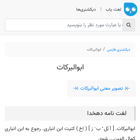
لغت یاب
|
دیکشنری‌ها
دیکشنری فارسی
ابوالبرکات
ابوالبرکات
تصویر معنی ابوالبرکات
لغت نامه دهخدا
ابوالبرکات. [ اَ بُل ْ ب َ رَ ] ( اِخ ) کنیت ابن انباری. رجوع به ابن انباری
کمال الدین... شود.