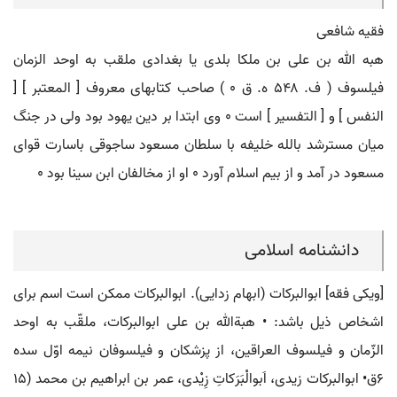
فقیه شافعی
هبه الله بن علی بن ملکا بلدی یا بغدادی ملقب به اوحد الزمان
فیلسوف ( ف. ۵۴۸ ه. ق ٠ ) صاحب کتابهای معروف [ المعتبر ] [
النفس ] و [ التفسیر ] است ٠ وی ابتدا بر دین یهود بود ولی در جنگ
میان مسترشد بالله خلیفه با سلطان مسعود ساجوقی باسارت قوای
مسعود در آمد و از بیم اسلام آورد ٠ او از مخالفان ابن سینا بود ٠
دانشنامه اسلامی
[ویکی فقه] ابوالبرکات (ابهام زدایی). ابوالبرکات ممکن است اسم برای
اشخاص ذیل باشد: • هبةالله بن علی ابوالبرکات، ملقّب به اوحد
الزّمان و فیلسوف العراقین، از پزشکان و فیلسوفان نیمه اوّل سده
۶ق• ابوالبرکات زیدی، اَبوالْبَرَکاتِ زِیْدی، عمر بن ابراهیم بن محمد (۱۵