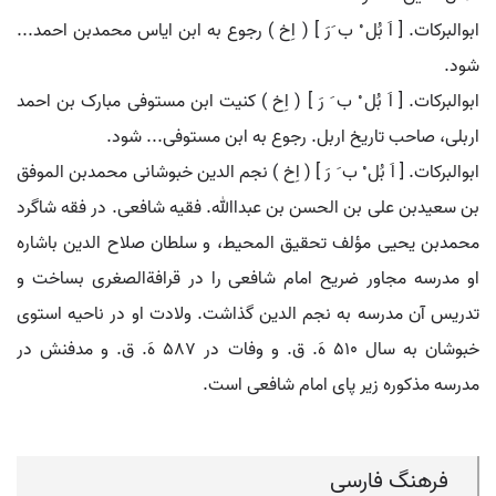
ابوالبرکات. [ اَ بُل ْ ب َرَ ] ( اِخ ) رجوع به ابن ایاس محمدبن احمد...
شود.
ابوالبرکات. [ اَ بُل ْ ب َ رَ ] ( اِخ ) کنیت ابن مستوفی مبارک بن احمد
اربلی، صاحب تاریخ اربل. رجوع به ابن مستوفی... شود.
ابوالبرکات. [ اَ بُل ْ ب َ رَ ] ( اِخ ) نجم الدین خبوشانی محمدبن الموفق
بن سعیدبن علی بن الحسن بن عبداﷲ. فقیه شافعی. در فقه شاگرد
محمدبن یحیی مؤلف تحقیق المحیط، و سلطان صلاح الدین باشاره
او مدرسه مجاور ضریح امام شافعی را در قرافةالصغری بساخت و
تدریس آن مدرسه به نجم الدین گذاشت. ولادت او در ناحیه استوی
خبوشان به سال 510 هَ. ق. و وفات در 587 هَ. ق. و مدفنش در
مدرسه مذکوره زیر پای امام شافعی است.
فرهنگ فارسی