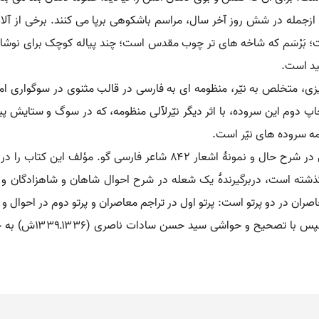
ازجمله در شش روز آخر سال، مراسم باشکوهی برپا می کنند. برخی از آلات 
 بَرْسَم که شاخه های تر چوب مقدس است؛ چند پیاله کوچک برای نوشا
ید است.
زی، متخلص به نیّر، منظومه ای به فارسی در قالب مثنوی در سوگواری ام
هایی از مثنوی معنوی است (تبریز، ۱۳۰۹ق). چاپ دوم این سروده، با اثر دیگر نیّرلآلی منظومه، که
مه سروده های نیّر است.
ذشته است، دربرگیرندۀ یک شعله در شرح احوال شاهان و شاهزادگان و ام
بار دیگر به کوشش سی