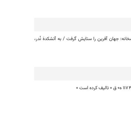
نه: جهان آفرین را ستایش گرفت / به آتشکدهَ نْدر،