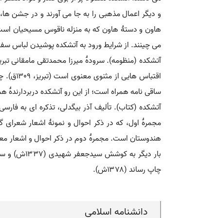
و دیگر اعمال مذهبی را به جا می آورند و در جشن ها، 
هاون و دستۀ هاون که به منزله ناقوس مسیحیان است؛
می چینند. از شرایط ورود به آتشکده پوشیدن لباس سف
آتشکده (منظومه). سرودۀ میرزا محمدتقی مامقانی تبری
اقتباس 
ساقی نامه همراه است؛ از این رو آتشکده دربردارندۀ ه
مجمرۀ اول، که در ذکر احوال و نمونۀ اشعار شعرای گ
چاپ رساند (۱۳۷۸ش).
دانشنامه اسلامی