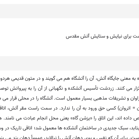
 به معنی جایگاه آتش، آن را آتشگاه هم می گویند و در متون قدیمی هرد
گزار می کنند. زردشت تأسیس آتشکده و نگهبانی از آن را به پیروانش توص
اوان و تشریفات مذهبی بسیار معمول است. آتشگاه را در محلی قرار می دهن
ان = اتروان) کسی حق ورود به آن را ندارد. در سمت راست مقر آتش، ا
اده اند، این اتاق را «یزشن گاه» یعنی محل انجام عبادت می نامند. ه
 بتابد، سبک جدیدی در ساختمان آتشکده ها معمول شد؛ اتاقی تاریک در وسط
است. برای آن که نفس و بوی دهان آتش را نیالاید، عموماً دهان بند می بندن