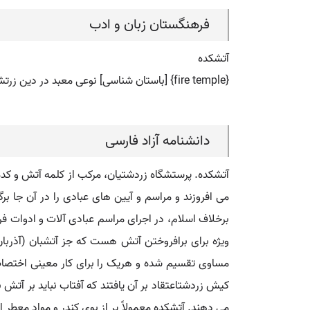
فرهنگستان زبان و ادب
آتشکده
{fire temple} [باستان شناسی] نوعی معبد در دین زرتشت برای نیایش و ستایش آتش مقدس
دانشنامه آزاد فارسی
آتشکده. پرستشگاه زردشتیان، مرکب از کلمه آتش و کده
می افروزند و مراسم و آیین های عبادی را در آن جا بر
برخلاف اسلام، در اجرای مراسم عبادی آلات و ادوات فر
ویژه برای برافروختن آتش هست که جز آتشبان (آذرب
مساوی تقسیم شده و هریک را برای کار معینی اختصاص د
کیش زردشتاعتقاد بر آن یافتند که آفتاب نباید بر آتش
می دهند. آتشکده معمولاً پر از بوی کندر و مواد معطر 