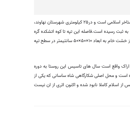
💡 تپه بزرگ شریف‌آباد مربوط به دوران پیش از تاریخ ایران باستان - عمدتا دوره های مس سنگ میانی و جدید، اشکانی و دوران متاخر اسلامی است و در۲۵ کیلومتری شهرستان نهاوند،
ند ۱۳۸۳ با شمارهٔ ثبت ۱۱۴۲۵ به‌عنوان یکی از آثار ملی ایران به ثبت رسیده است.فاصله این تپه تا کوه اتشکده گره
چغا۱/۵ کیلومتر است و ۱۶ تا ۱۷ متر ارتفاع دارد. چند تکه سفال منقوش از سبک گیان ۵ در آن مشاهده شده است و دیواره هایی از خشت خام به ابعاد ۱۰×۵۰×۵۰ سانتیمتر در سطح تپه
متری شمال شرقی اراک واقع است سال های تاسیس این روستا به دوره
ده است و محل اصلی شکارگاهی شاه ساسانی که یکی از
 از اسلام کاملا نابود شده و اکنون اثری از ان نیست