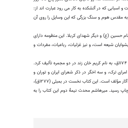
و اسبابی که در آتشکده به کار می رود عبارت اند از:
به مقدس هوم و سنگ بزرگی که این وسایل را روی آن
ام حسین (ع) و دیگر شهدای کربلا. این منظومه دارای
 در سوگ و ستایش پیشوایان شیعه است، و نیز غزلیات، رباعیات، مفردات و
آتشکده (کتاب). تألیف آذر بیگدلی، تذکره ای به فارسی در شرح حال و نمونۀ اشعار ۸۴۲ شاعر فارسی گو. مؤلف این کتاب را در ۱۱۷۴ق، به نام کریم خان زند در دو مجمره تألیف کرد.
رای ترک، و سه اخگر در ذکر شعرای ایران و توران و
هندوستان است. مجمرۀ دوم در ذکر احوال و اشعار معاصران در دو پرتو است: پرتو اول در تراجم معاصران و پرتو دوم در احوال و آثار مؤلف است. این کتاب نخست در بمبئی (۱۲۷۷ق)،
دجعفر شهیدی (۱۳۳۷ش) و سپس با تصحیح و حواشی سید حسن سادات ناصری (۱۳۳۶ـ۱۳۳۹ش) به چاپ رسید. میرهاشم محدث نیمۀ دوم این کتاب را به