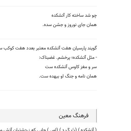
چو شد ساخته کار آتشکده
همان جای نوروز و جشن سده.
گویند پارسیان هفت آتشکده معتبر بعدد هفت کوکب سیار د
- مثل آتشکده؛ پرخشم. غضبناک:
سر و مغز کاوس آتشکده ست
همان نامه و جنگ او بیهده ست.
فرهنگ معین
( آتشکده ) (تَ کَ دِ ) (اِمر. ) جایی که زردشتیان آتش 