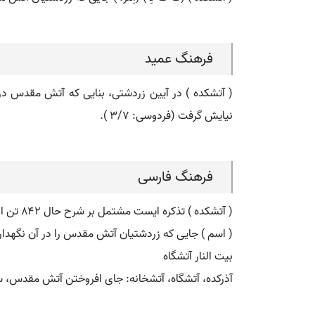
فرهنگ عمید
( آتشکده ) در آیین زردشتی، بنایی که آتش مقدس در 
نیایش گرفت (فردوسی: ۳/۷ ).
فرهنگ فارسی
( آتشکده ) تذکره ایست مشتمل بر شرح حال ۸۴۲ تن از شعرا تالیف لطفعلی بیگ آذر وی آن را در سال چهلم زندگی خود یعنی در ۱۱۷۴ ه٠ ق ٠ تالیف کرده است ٠
( اسم ) جایی که زردشتیان آتش مقدس را در آن نگهداری
بیت النار آتشگاه
آذرکده، آتشگاه، آتشخانه: جای افروختن آتش مقدس، 