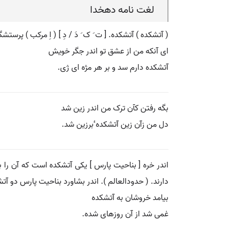
لغت نامه دهخدا
( آتشکده ) آتشکده. [ ت َ ک َ دَ / دِ ] ( اِ مرکب ) پرس
ای آنکه من از عشق تو اندر جگر خویش
آتشکده دارم سد و بر هر مژه ای ژی.
بگه رفتن کآن ترک من اندر زین شد
دل من زآن زین آتشکده ٔبرزین شد.
اندر خره [ بناحیت پارس ] یکی آتشکده است که آن را بز
دارند. ( حدودالعالم ). اندر بشاورد بناحیت پارس دو آتش
بیامد خروشان به آتشکده
غمی شد از آن روزهای شده.