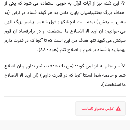
💡 اين نكته نيز از آيات قرآن به خوبى استفاده مى شود كه يكى از
اهداف بزرگ بعثتپيامبران پايان دادن به هر گونه فساد در ارض (به
معنى وسيعش ) بوده است آنچنانكهاز قول شعيب پيامبر بزرگ الهى
مى خوانيم: ان اريد الا الاصلاح ما استطعت او در برابرفساد آن قوم
سركش مى گويد تنها هدف من اين است كه تا آنجا كه در قدرت دارم
بهمبارزه با فساد بر خيزم و اصلاح كنم (هود - 88).
💡 سرانجام به آنها مى گويد: (من يك هدف بيشتر ندارم و آن اصلاح
شما و جامعه شما استتا آنجا كه در قدرت دارم ) (ان اريد الا الاصلاح
ما استطعت ).
گزارش محتوای نامناسب