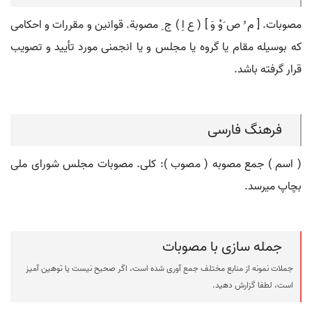
مصوبات. [ م ُ ص َوْ وَ ] ( ع اِ ) ج ِ مصوبة. قوانین و مقررات و احکامی
که بوسیله مقام یا گروه یا مجلس و یا انجمنی مورد تأیید و تصویب
قرار گرفته باشد.
فرهنگ فارسی
( اسم ) جمع مصوبه ( مصوب ): کلی. مصوبات مجلس شورای ملی
بچاپ میرسد.
جمله سازی با مصوبات
جملات نمونه از منابع مختلف جمع آوری شده است، اگر صحیح نیست یا توهین آمیز
است، لطفا گزارش دهید.