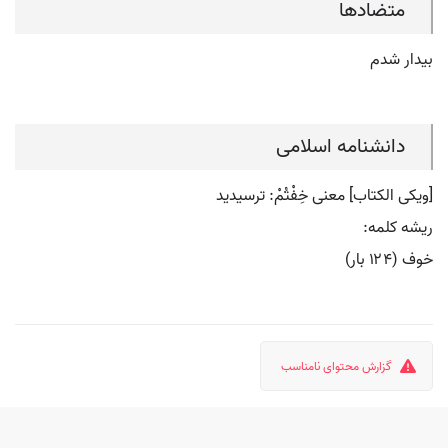
متضادها
بیدار شدم
دانشنامه اسلامی
[ویکی الکتاب] معنی خِفْتُمْ: ترسیدید
ریشه کلمه:
خوف (۱۲۴ بار)
گزارش محتوای نامناسب