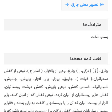
تصویر معنی چارق
مترادف‌ها
بستر، تخت
لغت نامه دهخدا
چارق. [ رُ ] ( ترکی، اِ ) چارغ.نوعی از پاافزار. ( آنندراج ). نوعی از کفش
صحرائیان.( غیاث ). چاروق. پوزار. پای افزار. پاپوش. چاموش.
شم.پالیک. قسمی کفش. نوعی پاپوش. کفش درشت روستائیان.
کفش های روستائیان از انبان کرده. نوعی کفش که از انبان کنند. پای
افزار از پوست انبان که آن را با ریسمانهای کلفت به پای بندند و فقرای
روستا و ساربانان پوشند. کفش ترکان و آن پوست ناپیراسته باشد که با