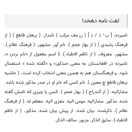
لغت نامه دهخدا
نامبرده. [ ب ُ دَ / دِ ] ( ن مف مرکب ) نامدار. ( برهان قاطع ) ( از
فرهنگ رشیدی ) ( از بهار عجم ). نام آور. مشهور. ( فرهنگ نظام ).
مشهور. معروف. ( از ناظم الاطباء ). || اسم مفعول از «نام بردن »،
نامبرده در افغانستان به معنی «مذکور» و «گفته شده » استعمال
شود. و فرهنگستان هم به همین معنی انتخاب کرده است. ( حاشیه
برهان قاطع چ معین ). نام کسی که نام او در صدر مذکور شده باشد.
مشارالیه. ( از آنندراج ) ( بهار عجم ). کسی یا چیزی که نامش گفته
شده. مذکور. مشارالیه. مومی الیه. معزی الیه. معظم له. ( از فرهنگ
نظام ). ذکرشده. بیان شده. از پیش بیان شده. مذکور. ( از ناظم
الاطباء ). سابق الذکر. مزبور. سالف الذکر.