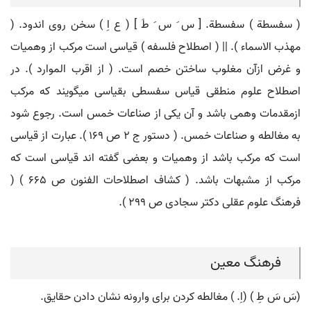
( سفسطة ) سفسطة. [ س َ س َ طَ ] ( ع اِ ) سخن روی اندود. (
مهذب الاسماء ). || ( اصطلاح فلسفه ) قیاسی است مرکب از وهمیات
و غرض ازآن مغلوب ساختن خصم است. ( از اقرب الموارد ). در
اصطلاح علوم منطقی قیاس سفسطی بقیاسی میگویند که مرکب
ازمقدمات وهمی باشد و آن یکی از صناعات خمس است. رجوع شود
به مغالطه و صناعات خمس. ( دستور ج 2 ص 169 ). عبارت از قیاسی
است که مرکب باشد از وهمیات و بعضی گفته اند قیاسی است که
مرکب از مشبهات باشد. ( کشاف اصطلاحات الفنون ص 665 ) (
فرهنگ علوم عقلی دکتر سجادی ص 299 ).
فرهنگ معین
(سَ سَ طِ ) (اِ. ) مغالطه کردن برای وارونه نشان دادن حقایق.