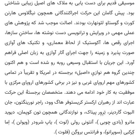
موسیقی قدیم برای دست یابی به ملاک های اصیل زیبایی شناختی
بود. پیش گامان این حرکت اجراکنندگانی همچون نیکُلاوس هارنن
کورت و گوستاو لئونهارت بودند. اصالت موجب شد که پژوهش های
عملی مهمی در ویرایش و ترانویسی دست نوشته ها، ساختنِ سازها،
اجرای رقص ها، آکوستیک از لحاظ معماری، و تکنیک های آوازی
صورت پذیرد و زمینه را جهت اجرای آثار آوازی به زبان اصلی فراهم
آورد. این جریان با استقبال وسیعی روبه رو شده است و هم اکنون
چندین گروه هم نوازیِ «اصیل» برجسته در امریکا و تقریباً در تمامی
کشورهای مهم اروپای غربی و نیز در برخی کشورهای اروپای مرکزی با
موفقیت به کار خود ادامه می دهند. متخصصان برجستۀ این حرکت
عبارت اند از رهبران ارکستر کریستوفر هاگ وود، راجر نورینگتون، جان
الیوت گاردینر، تِرِوِر پیناک، و نوازندگانی همچون تون کوپمان، دیوید
مانرو (بادی چوبی )، آنتونی رولی (لوت )، یاپ شرودر (ویولن )، اِما
کِرکبی (سوپرانو)، و فرانتس بروگِن (فلوت ).