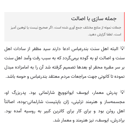
جمله سازی با اصالت
جملات نمونه از منابع مختلف جمع آوری شده است، اگر صحیح نیست یا توهین آمیز
است، لطفا گزارش دهید.
💡 البته اهل سنت بندرعباس ادعا دارند سید مظفر از سادات اهل
سنت و اصالت او به گوده برمی‌گردد که به سبب رفت وآمد اهل سنت
بر سر مقبره محقر او بعدها تصمیم گرفته شد آن را به امامزاده مبدل
نموده تا کانونی جهت مراجعات مردم معتقد بندرعباس و حومه باشد.
💡 پدرش معمار، ایوسف ایوانوویچ شارلمانی بود. پدربزرگ او،
مجسمه‌ساز و هنرمند تزئینی، ژان باپتیست شارلمانی-بوده، اصالتاً
اهل روئن بود و برای کار برای کاترین کبیر به روسیه آمده بود.
برادرش، ایوسف، نیز هنرمند و معمار شد.