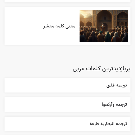
معنی کلمه معشر
پربازدیدترین کلمات عربی
ترجمه قذی
ترجمه وٱرکعوا
ترجمه البطارية فارغة