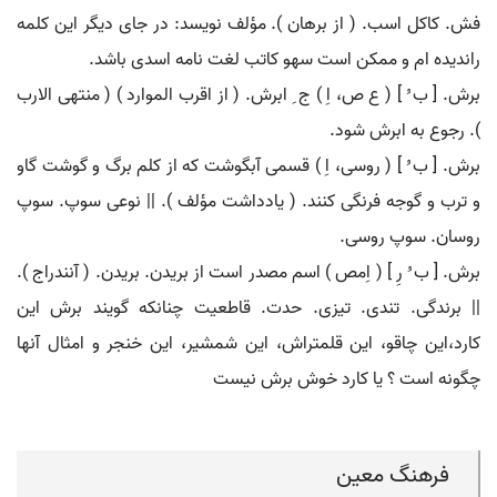
فش. کاکل اسب. ( از برهان ). مؤلف نویسد: در جای دیگر این کلمه
راندیده ام و ممکن است سهو کاتب لغت نامه اسدی باشد.
برش. [ ب ُ ] ( ع ص، اِ ) ج ِ ابرش. ( از اقرب الموارد ) ( منتهی الارب
). رجوع به ابرش شود.
برش. [ ب ُ ] ( روسی، اِ ) قسمی آبگوشت که از کلم برگ و گوشت گاو
و ترب و گوجه فرنگی کنند. ( یادداشت مؤلف ). || نوعی سوپ. سوپ
روسان. سوپ روسی.
برش. [ ب ُ رِ ] ( اِمص ) اسم مصدر است از بریدن. بریدن. ( آنندراج ).
|| برندگی. تندی. تیزی. حدت. قاطعیت چنانکه گویند برش این
کارد،این چاقو، این قلمتراش، این شمشیر، این خنجر و امثال آنها
چگونه است ؟ یا کارد خوش برش نیست
فرهنگ معین