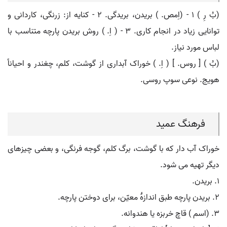
(بُ رِ ) ۱ - (اِمص. ) بریدن، بریدگی. ۲ - کنایه از: زرنگی، کاردانی و
توانایی زیاد در انجام کاری. ۳ - ( اِ. ) روش بریدن پارچه متناسب با
لباس مورد نیاز.
(بُ ) [ روس. ] ( اِ. ) خوراک آبداری از گوشت، کلم، چغندر و احیاناً
هویج. نوعی سوپ روسی.
فرهنگ عمید
خوراک آب دار که با گوشت، برگ کلم، گوجه فرنگی، و بعضی چیزهای
دیگر تهیه می شود.
۱. بریدن.
۲. بریدن پارچه طبق اندازۀ معیّن، برای دوختن پارچه.
۳. (اسم ) قاچ خربزه یا هندوانه.