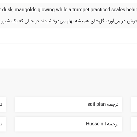
t dusk, marigolds glowing while a trumpet practiced scales behi
وش در می‌آورد، گل‌های همیشه بهار می‌درخشیدند در حالی که یک شیپورچی 
ترجمه sail plan
ترجم
ترجمه Hussein I
ترج