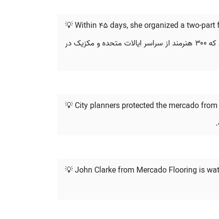
💡 Within 45 days, she organized a two-part 
او ظرف ۴۵ روز، یک گردهمایی دو بخشی برای جمع‌آوری کمک‌های مالی با عنوان «لغو فروشگاه‌های زنجیره‌ای ICE» ترتیب داد که ۳۰۰ هنرمند از سراسر ایالات متحده و مکزیک در
💡 City planners protected the mercado from d
.
💡 John Clarke from Mercado Flooring is wat