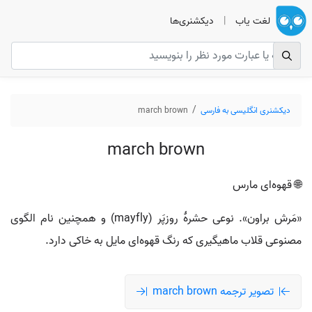
لغت یاب
|
دیکشنری‌ها
دیکشنری انگلیسی به فارسی
march brown
march brown
🌐 قهوه‌ای مارس
«مَرش براون». نوعی حشرهٔ روزپَر (mayfly) و همچنین نام الگوی
مصنوعی قلاب ماهیگیری که رنگ قهوه‌ای مایل به خاکی دارد.
تصویر ترجمه march brown