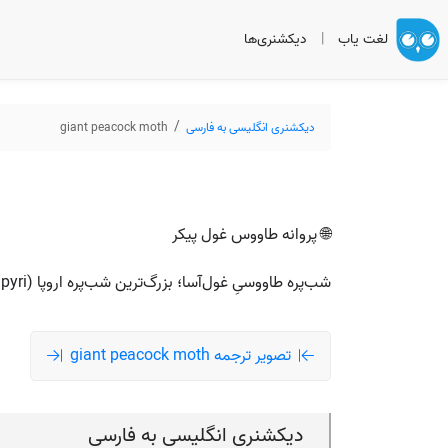
لغت یاب
|
دیکشنری‌ها
دیکشنری انگلیسی به فارسی
giant peacock moth
🌐 پروانه طاووس غول پیکر
شب‌پره طاووسیِ غول‌آسا؛ بزرگ‌ترین شب‌پره اروپا (Saturnia pyri) با طرحی شبیه چشم طاووس روی بال‌ها.
تصویر ترجمه giant peacock moth
دیکشنری انگلیسی به فارسی