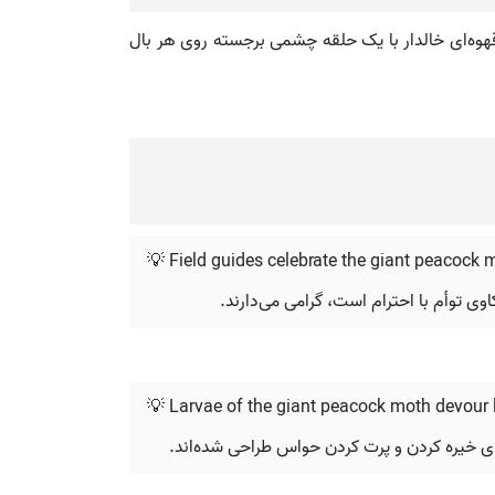
Satu، که طول بال‌هایش به ۱۵ سانتی‌متر (۶ اینچ) می‌رسد. این پروانه قهوه‌ای خالدار با یک حلقه چشمی برجسته روی هر بال
💡 Field guides celebrate the giant peacock m
اوی توأم با احترام است، گرامی می‌دارند.
💡 Larvae of the giant peacock moth devour l
برای خیره کردن و پرت کردن حواس طراحی شده‌اند.