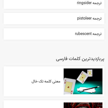
ترجمه ringsider
ترجمه pistoleer
ترجمه rubescent
پربازدیدترین کلمات فارسی
معنی کلمه تک خال