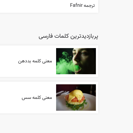
ترجمه Fafnir
پربازدیدترین کلمات فارسی
معنی کلمه بددهن
معنی کلمه سس