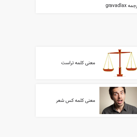
مه gravadlax
معنی کلمه تراست
معنی کلمه کس شعر