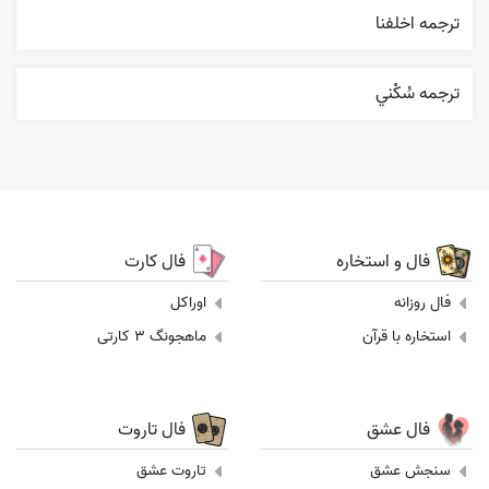
ترجمه اخلفنا
ترجمه سُکْني
فال و استخاره
فال کارت
فال روزانه
اوراکل
استخاره با قرآن
ماهجونگ 3 کارتی
فال عشق
فال تاروت
سنجش عشق
تاروت عشق