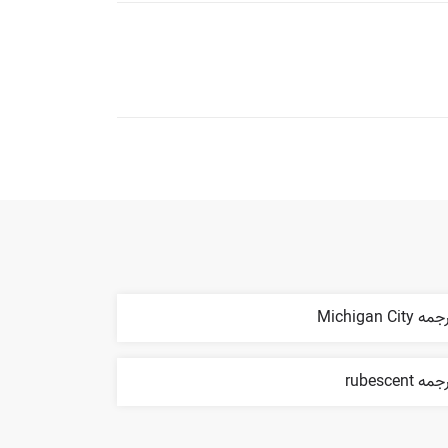
ه Michigan City
مه rubescent