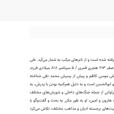
فته شده است و از نام‌های مرکب به شمار می‌آید. علی
بن موسی الرضا به عربی: عَلیُّ بْنُ موسَی الرِّضا؛ متولد ۱۱ ذی‌قعدهٔ ۱۴۸ هجری قمری / ۲۹ دسامبر ۷۶۵ میلادی و درگذشته در آخر صفر ۲۰۳ هجری قمری / ۵ سپتامبر ۸۱۸ میلادی فرزند
 پدرش موسی کاظم و پیش از پسرش محمد تقی شناخته
او ابوالحسن است و به دلیل هم‌کنیه بودن با پدرش، به
فراوانی از جمله جنگ‌های داخلی و شورش‌های مختلف
هارون و امین، او به طور مکرر به بحث و گفت‌وگو با
خصیت‌های برجسته ادیان و مذاهب مختلف، تلاش می‌کرد