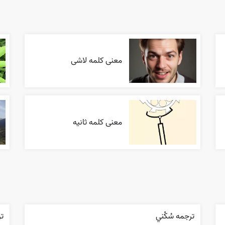
معنی کلمه لاشی
معنی کلمه ثانیه
ترجمه سُکْني
تر