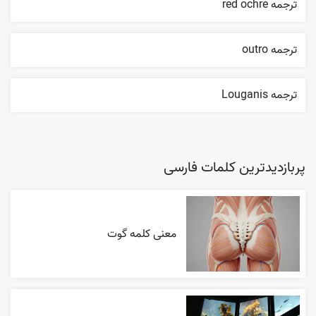
ترجمه red ochre
ترجمه outro
ترجمه Louganis
پربازدیدترین کلمات فارسی
معنی کلمه گوت