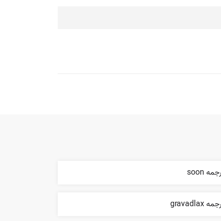
جمه soon
مه gravadlax