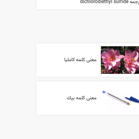
 dichlorodiethyl sulfide
معنی کلمه کاملیا
معنی کلمه بيك