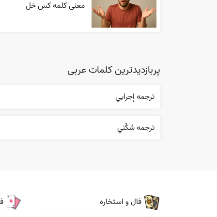
معنی کلمه کس خل
پربازدیدترین کلمات عربی
ترجمه إجرایي
ترجمه سُکْني
فال و استخاره
ف