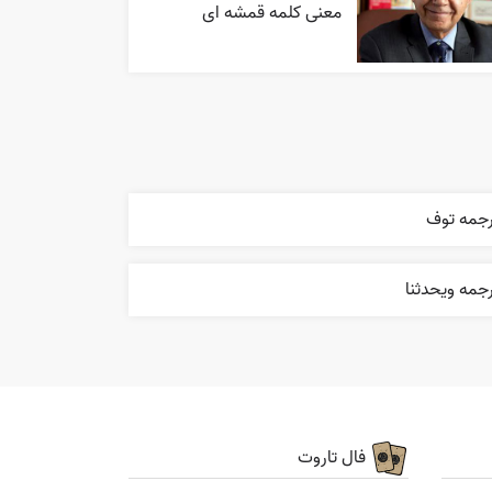
معنی کلمه قمشه ای
رجمه توف
جمه ويحدثنا
فال تاروت