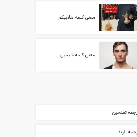
معنی کلمه هلابیکم
معنی کلمه شیمیل
رجمه تفتحين
جمه الربد