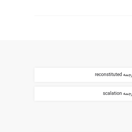
ه reconstituted
مه scalation